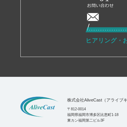
ヒアリング・
株式会社AliveCast（アライ
〒812-0014
福岡県福岡市博多区比恵町1-18
東カン福岡第二ビル3F