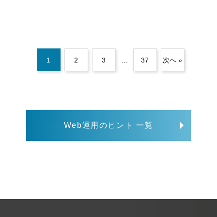
1
2
3
…
37
次へ »
Web運用のヒント 一覧