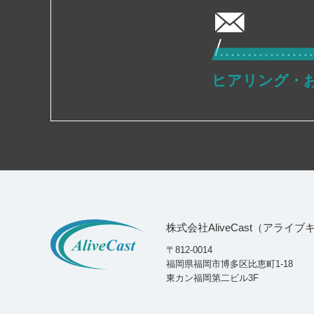
ヒアリング・
株式会社AliveCast（アライ
〒812-0014
福岡県福岡市博多区比恵町1-18
東カン福岡第二ビル3F