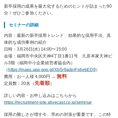
新卒採用の成果を最大化するためのヒントが詰まった90
分！ぜひご参加ください。
セミナーの詳細
内容：最新の新卒採用トレンド、効果的な採用手法、具
体的な成功事例の紹介
日時：3月26日(水) 14:00〜15:00
会場：福岡市中央区天神4丁目1番11号 久原本家天神ビ
ル3階（福岡中小企業経営者協会内）
（
https://maps.app.goo.gl/XbSr9adpjFs6ebED9
）
無料
費用：お一人様 4,000円 →
先着順
定員数：20名（
）
詳しい内容・お申し込みはこちらから
https://recruitment-site.alivecast.co.jp/seminar
採用の難しさが増す今、早めの対策が重要です。この特