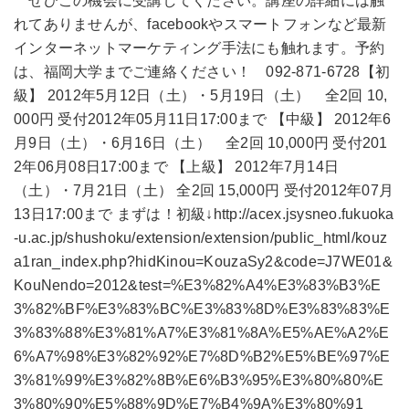
ぜひこの機会に受講してください。講座の詳細には触
れてありませんが、facebookやスマートフォンなど最新
インターネットマーケティング手法にも触れます。予約
は、福岡大学までご連絡ください！ 092-871-6728【初
級】 2012年5月12日（土）・5月19日（土） 全2回 10,
000円 受付2012年05月11日17:00まで 【中級】 2012年6
月9日（土）・6月16日（土） 全2回 10,000円 受付201
2年06月08日17:00まで 【上級】 2012年7月14日
（土）・7月21日（土） 全2回 15,000円 受付2012年07月
13日17:00まで まずは！初級↓http://acex.jsysneo.fukuoka
-u.ac.jp/shushoku/extension/extension/public_html/kouz
a1ran_index.php?hidKinou=KouzaSy2&code=J7WE01&
KouNendo=2012&test=%E3%82%A4%E3%83%B3%E
3%82%BF%E3%83%BC%E3%83%8D%E3%83%83%E
3%83%88%E3%81%A7%E3%81%8A%E5%AE%A2%E
6%A7%98%E3%82%92%E7%8D%B2%E5%BE%97%E
3%81%99%E3%82%8B%E6%B3%95%E3%80%80%E
3%80%90%E5%88%9D%E7%B4%9A%E3%80%91