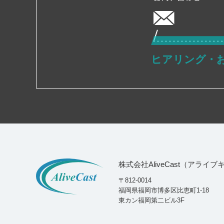
ヒアリング・
株式会社AliveCast（アライ
〒812-0014
福岡県福岡市博多区比恵町1-18
東カン福岡第二ビル3F