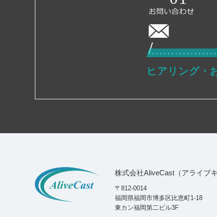
ヒアリング・
株式会社AliveCast（アライ
〒812-0014
福岡県福岡市博多区比恵町1-18
東カン福岡第二ビル3F