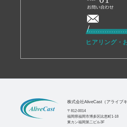
ヒアリング・
株式会社AliveCast（アライ
〒812-0014
福岡県福岡市博多区比恵町1-18
東カン福岡第二ビル3F